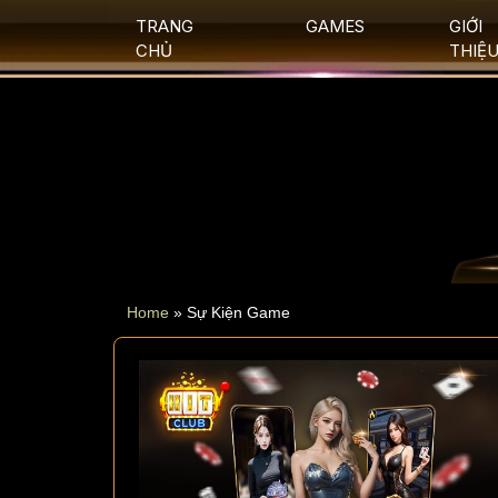
TRANG
GAMES
GIỚI
CHỦ
THIỆ
Home
»
Sự Kiện Game