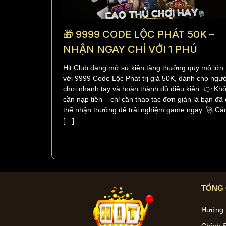
🎁 9999 CODE LỘC PHÁT 50K –
NHẬN NGAY CHỈ VỚI 1 PHÚ
Hit Club đang mở sự kiện tặng thưởng quy mô lớn
với 9999 Code Lộc Phát trị giá 50K, dành cho ngườ
chơi nhanh tay và hoàn thành đủ điều kiện. 👉 Kh
cần nạp tiền – chỉ cần thao tác đơn giản là bạn đã
thể nhận thưởng để trải nghiệm game ngay. 🚀 Cá
[…]
TỔNG
Hướng 