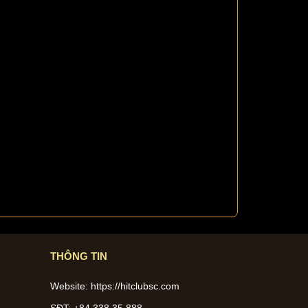
THÔNG TIN
Website:
https://hitclubsc.com