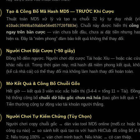
Tạo & Công Bố Mã Hash MD5 — TRƯỚC Khi Cược
Thuật toán MD5 xử lý và tạo ra chuỗi 32 ký tự duy nhất (ví
). Chuỗi này được hiển thị
công 
e10adc3949ba59abbe56e057f20f883e
ngay trên bàn cược
— ván chưa bắt đầu, chưa ai đặt tiền nhưng ha
hiện ra. Đây là “niêm phong” đảm bảo kết quả không thể thay đổi.
Người Chơi Đặt Cược (~50 giây)
Đồng hồ đếm ngược. Người chơi đặt cược Tài hoặc Xỉu — hoặc các cử
khác nếu có. Trong thời gian này, mã hash đã niêm phong kết quả, khô
(kể cả nhà cái) có thể thay đổi mà không làm hash thay đổi hoàn toàn.
Mở Kết Quả & Công Bố Chuỗi Gốc
Hết giờ — kết quả 3 viên xúc xắc hiển thị (3-4-4 = tổng 11 = Tài). Đồng
hệ thống công bố
chuỗi dữ liệu gốc chưa mã hóa
(bao gồm kết quả + S
Tiền thưởng cộng tự động vào tài khoản người thắng.
Người Chơi Tự Kiểm Chứng (Tùy Chọn)
Người chơi copy chuỗi gốc → dán vào tool MD5 online (md5.cz hoặc b
công cụ nào) → so sánh kết quả tạo ra với hash HitClub đã công bố ở
2. Nếu trùng 100% → ván chơi minh bạch. Nếu khác → có can thiệp.