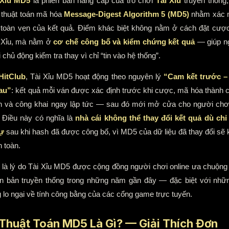
 Xỉu MD5
là phiên bản nâng cấp của trò chơi
Tài Xỉu
truyền thống,
 thuật toán mã hóa
Message-Digest Algorithm 5 (MD5)
nhằm xác 
h toàn vẹn của kết quả. Điểm khác biệt không nằm ở cách đặt cược
 Xỉu, mà nằm ở
cơ chế công bố và kiểm chứng kết quả
— giúp n
 chủ động kiểm tra thay vì chỉ “tin vào hệ thống”.
HitClub
, Tài Xỉu MD5 hoạt động theo nguyên lý
“Cam kết trước – 
sau”
: kết quả mỗi ván được xác định trước khi cược, mã hóa thành 
h và công khai ngay lập tức — sau đó mới mở cửa cho người chơi
. Điều này có nghĩa là
nhà cái không thể thay đổi kết quả dù chỉ
tự
sau khi hash đã được công bố, vì MD5 của dữ liệu đã thay đổi sẽ
 toàn.
 là lý do Tài Xỉu MD5 được cộng đồng người chơi online ưa chuộng
ên bản truyền thống trong những năm gần đây — đặc biệt với nhữn
 lo ngại về tính công bằng của các cổng game trực tuyến.
 Thuật Toán MD5 Là Gì? — Giải Thích Đơn