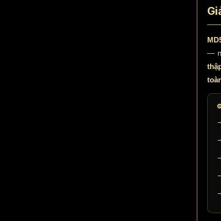
Gi
MD5
— n
thậ
toà
⚙