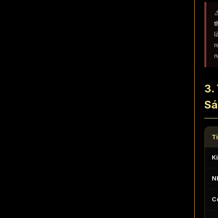
t
l
n
n
3.
Sá
Ti
K
N
C