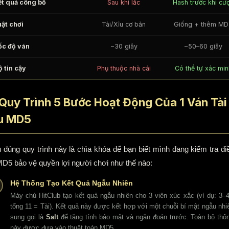
ết quả công bố
Sau khi lắc
Hash trước khi cư
uật chơi
Tài/Xỉu cơ bản
Giống + thêm MD
ốc độ ván
~30 giây
~50–60 giây
 tin cậy
Phụ thuộc nhà cái
Có thể tự xác min
 Quy Trình 5 Bước Hoạt Động Của 1 Ván Tài
u MD5
 đúng quy trình này là chìa khóa để bạn biết mình đang kiểm tra đi
D5 bảo vệ quyền lợi người chơi như thế nào:
Hệ Thống Tạo Kết Quả Ngẫu Nhiên
Máy chủ HitClub tạo kết quả ngẫu nhiên cho 3 viên xúc xắc (ví dụ: 3–
tổng 11 = Tài). Kết quả này được kết hợp với một chuỗi bí mật ngẫu nhi
sung gọi là
Salt
để tăng tính bảo mật và ngăn đoán trước. Toàn bộ thôn
này được đưa vào thuật toán MD5.