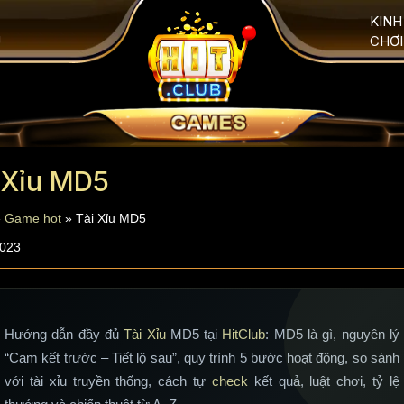
KINH
U
CHƠI
 Xỉu MD5
»
Game hot
»
Tài Xỉu MD5
2023
Hướng dẫn đầy đủ
Tài Xỉu
MD5 tại
HitClub
: MD5 là gì, nguyên lý
“Cam kết trước – Tiết lộ sau”, quy trình 5 bước hoạt động, so sánh
với tài xỉu truyền thống, cách tự
check
kết quả, luật chơi, tỷ lệ