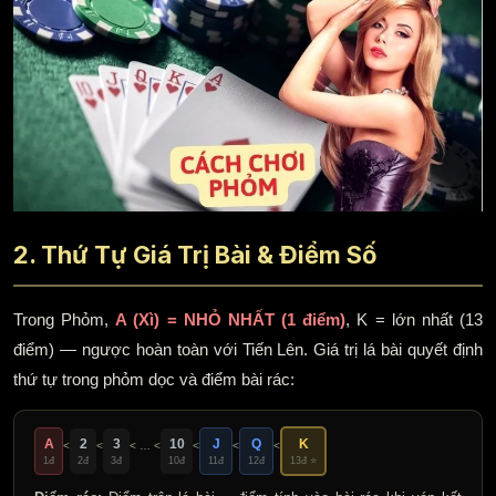
2. Thứ Tự Giá Trị Bài & Điểm Số
Trong Phỏm,
A (Xì) = NHỎ NHẤT (1 điểm)
, K = lớn nhất (13
điểm) — ngược hoàn toàn với Tiến Lên. Giá trị lá bài quyết định
thứ tự trong phỏm dọc và điểm bài rác:
A
2
3
10
J
Q
K
<
<
< … <
<
<
<
1đ
2đ
3đ
10đ
11đ
12đ
13đ ⭐