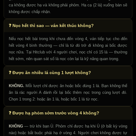
cạ không được hạ và không phải phỏm. Hạ cạ (2 lá) xuống bàn sẽ
không được chấp nhận.
❓ Nọc hết thì sao — ván kết thúc không?
Nếu nọc hết bài trong khi chưa đến vòng 4, ván tiếp tục cho đến
hết vòng 4 bình thường — chỉ là từ đó trở đi không ai bốc được
nọc nữa. Tại Hitclub với 4 người chơi, nọc chỉ có 15 lá — thường
hết sớm, nên quan sát số lá nọc còn lại là kỹ năng quan trọng.
❓ Được ăn nhiều lá cùng 1 lượt không?
KHÔNG.
Mỗi lượt chỉ được ăn hoặc bốc đúng 1 lá. Bạn không thể
ăn lá rác người A đánh rồi lại bốc thêm nọc trong cùng lượt đó.
Chọn 1 trong 2: hoặc ăn 1 lá, hoặc bốc 1 lá từ nọc.
❓ Được hạ phỏm sớm trước vòng 4 không?
KHÔNG
— trừ khi bạn Ù. Phỏm chỉ được hạ khi Ù (ở bất kỳ vòng
nào) hoặc bắt buộc phải hạ ở vòng 4. Người chơi không được tự