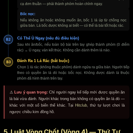
cạ đơn thuần — phải thành phỏm hoàn chỉnh ngay.
Bốc nọc:
Nếu không ăn hoặc không muốn ăn, bốc 1 lá úp từ chồng nọc
giữa bàn. Lá bốc được không ai biết — có thể là bài tốt hoặc rác.
Có Thể Ù Ngay (nếu đủ điều kiện)
B2
Sau khi ăn/bốc, nếu toàn bộ bài trên tay ghép thành phỏm (0 điểm
rác) → Ù ngay, ván kết thúc. Không cần đánh thêm lá nào.
Đánh Ra 1 Lá Rác (bắt buộc)
B3
Chọn 1 lá rác (không thuộc phỏm) đánh ngửa ra giữa bàn. Người tiếp
theo có quyền ăn lá đó hoặc bốc nọc. Không được đánh lá thuộc
phỏm đã hình thành trên tay.
⚠️
Lưu ý quan trọng:
Chỉ người ngay kế tiếp mới được quyền ăn
lá bài vừa đánh. Người khác trong bàn không có quyền ăn lá đó —
khác với một số biến thể khác. Tại
Hitclub
, thứ tự lượt chơi là
ngược chiều kim đồng hồ.
5. Luật Vòng Chốt (Vòng 4) — Thứ Tự