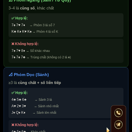
3–4 lá
cùng số
, khác chất
✅ Hợp lệ:
7♠ 7♥ 7♦
→ Phỏm 3 lá số 7
K♣ K♦ K♥ K♠
→ Phỏm 4 lá số K
❌ Không hợp lệ:
7♠ 7♥ 8♦
→ Số khác nhau
7♠ 7♠ 7♣
→ Trùng chất (không có 2 lá ♠)
📐 Phỏm Dọc (Sảnh)
≥3 lá
cùng chất + số liên tiếp
✅ Hợp lệ:
4♣ 5♣ 6♣
→ Sảnh 3 lá
A♥ 2♥ 3♥
→ Sảnh nhỏ nhất
J♦ Q♦ K♦
→ Sảnh lớn nhất
❌ Không hợp lệ:
4♣ 5♦ 6♣
→ Khác chất