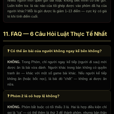
Nhiều người mới quên gửi bài hoặc không biết mình có thể gửi.
Luôn kiểm tra: lá rác nào của tôi ghép được vào phỏm đã hạ của
người khác? Mỗi lá gửi được là giảm 1–13 điểm — cực kỳ có giá
trị khi tính điểm cuối.
11. FAQ — 6 Câu Hỏi Luật Thực Tế Nhất
❓ Có thể ăn bài của người không ngay kế bên không?
KHÔNG.
Trong Phỏm, chỉ người ngay kế tiếp (người đi sau) mới
được ăn lá bài vừa đánh. Người khác trong bàn không có quyền
tranh ăn — khác với một số game bài khác. Nếu người kế tiếp
không ăn (hoặc bốc nọc), lá bài đó “chết” — không ai được ăn
nữa.
❓ Phỏm 2 lá có hợp lệ không?
KHÔNG.
Phỏm bắt buộc có tối thiểu 3 lá. Hai lá hợp điều kiện chỉ
gọi là “cạ” — có thể thêm lá thứ 3 để thành phỏm, nhưng bản thân