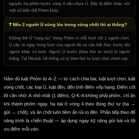
nguyện hạ phỏm trước vòng 4 nếu chưa Ù. Đây là điểm khác với
một số biến thể Phỏm khác.
❓ Nếu 2 người Ù cùng lúc trong vòng chốt thì ai thắng?
Không thể Ù “cùng lúc” trong Phỏm vì mỗi lượt chỉ 1 người chơi.
Ù xảy ra ngay trong lượt của người đó và ván kết thúc trước khi
người khác có lượt. Người Ù trước (theo thứ tự lượt) là người
thắng. Tại Hitclub, hệ thống xử lý theo thứ tự lượt chơi chính xác.
Nắm đủ luật Phỏm từ A–Z — từ cách chia bài, luật lượt chơi, luật
vòng chốt, các loại Ù, luật đền, đến tính điểm xếp hạng. Điểm cốt
lõi cần nhớ: A nhỏ nhất (1 điểm), Q-K-A không phải phỏm, chỉ ăn
khi thành phỏm ngay, hạ bài ở vòng 4 theo đúng thứ tự (hạ →
gửi → chốt), và ăn chốt luôn tiềm ẩn rủi ro đền. Phần tiếp theo để
nâng trình là chiến thuật — áp dụng ngay kỹ năng gửi bài và tối
ưu điểm mỗi ván.