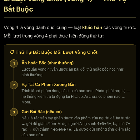
Bắt Buộc
Vòng 4 là vòng đánh cuối cùng — luật
khác hẳn
các vòng trước.
Mỗi lượt trong vòng 4 phải thực hiện đúng thứ tự:
📋 Thứ Tự Bắt Buộc Mỗi Lượt Vòng Chốt
Ăn hoặc Bốc (như thường)
1
Lượt đầu vòng 4: vẫn được ăn bài đối thủ hoặc bốc nọc như
bình thường.
Hạ Tất Cả Phỏm Xuống Bàn
2
Trình tất cả phỏm đang có cho cả bàn xem. Phỏm phải hợp lệ —
hệ thống kiểm tra tự động tại Hitclub. Ai chưa có phỏm nào →
Móm.
Gửi Bài Rác (nếu có)
3
Nếu lá rác trên tay ghép được vào phỏm của người đã hạ trước
→ gửi để giảm điểm. Ví dụ: người A hạ sảnh 4♣5♣6♣, bạn có 7♣
rác → gửi thành 4♣5♣6♣7♣. Lá được gửi không tính điểm rác
của bạn nữa.