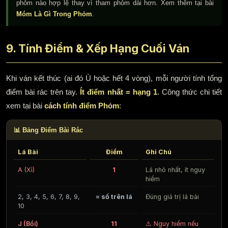
phỏm nào hợp lệ thay vì tham phỏm dài hơn. Xem thêm tại bài
Móm Là Gì Trong Phỏm
.
9. Tính Điểm & Xếp Hạng Cuối Ván
Khi ván kết thúc (ai đó Ù hoặc hết 4 vòng), mỗi người tính tổng
điểm bài rác trên tay.
Ít điểm nhất = hạng 1
. Công thức chi tiết
xem tại bài
cách tính điểm Phỏm
:
📊 Bảng Điểm Bài Rác
Lá Bài
Điểm
Ghi Chú
A (Xì)
1
Lá nhỏ nhất, ít nguy
hiểm
2, 3, 4, 5, 6, 7, 8, 9,
= số trên lá
Đúng giá trị lá bài
10
J (Bồi)
11
⚠️ Nguy hiểm nếu