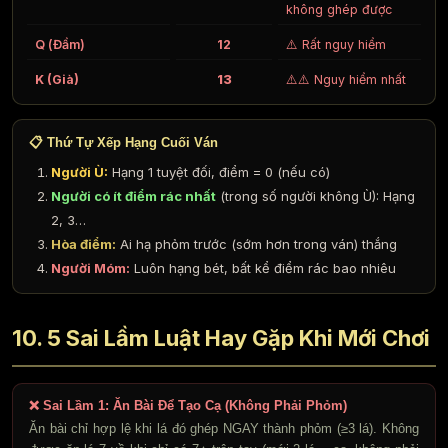
không ghép được
Q (Đầm)
12
⚠️ Rất nguy hiểm
K (Già)
13
⚠️⚠️ Nguy hiểm nhất
📋 Thứ Tự Xếp Hạng Cuối Ván
Người Ù:
Hạng 1 tuyệt đối, điểm = 0 (nếu có)
Người có ít điểm rác nhất
(trong số người không Ù): Hạng
2, 3…
Hòa điểm:
Ai hạ phỏm trước (sớm hơn trong ván) thắng
Người Móm:
Luôn hạng bét, bất kể điểm rác bao nhiêu
10. 5 Sai Lầm Luật Hay Gặp Khi Mới Chơi
❌ Sai Lầm 1: Ăn Bài Để Tạo Cạ (Không Phải Phỏm)
Ăn bài chỉ hợp lệ khi lá đó ghép NGAY thành phỏm (≥3 lá). Không