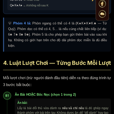
Q♦ K♦ A♦
→ A không nối sau K
💡
Phỏm 4 lá:
Phỏm ngang có thể có 4 lá (K♠K♦K♥K♣ — Tứ
Quý). Phỏm dọc có thể có 4, 5… lá nếu cùng chất liên tiếp (ví dụ:
6♣ 7♣ 8♣ 9♣). Phỏm 5 lá cho phép bạn gửi thêm bài vào sau khi
hạ. Không có giới hạn trên cho độ dài phỏm dọc miễn là đủ điều
kiện.
4. Luật Lượt Chơi — Từng Bước Mỗi Lượt
Mỗi lượt chơi (trừ người đánh đầu tiên) diễn ra theo đúng trình tự
3 bước bắt buộc:
Ăn Bài HOẶC Bốc Nọc (chọn 1 trong 2)
B1
Ăn bài:
Lấy lá bài đối thủ vừa đánh ra
nếu và chỉ nếu
lá đó ghép ngay
thành phỏm với bài trên tay. Không được ăn để “để dành” hay tạo