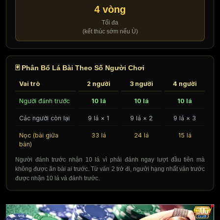
4 vòng
Tối đa
(kết thúc sớm nếu Ù)
🃏 Phân Bổ Lá Bài Theo Số Người Chơi
Vai trò
2 người
3 người
4 người
Người đánh trước
10 lá
10 lá
10 lá
Các người còn lại
9 lá × 1
9 lá × 2
9 lá × 3
Nọc (bài giữa
33 lá
24 lá
15 lá
bàn)
Người đánh trước nhận 10 lá vì phải đánh ngay lượt đầu tiên mà
không được ăn bài ai trước. Từ ván 2 trở đi, người hạng nhất ván trước
được nhận 10 lá và đánh trước.