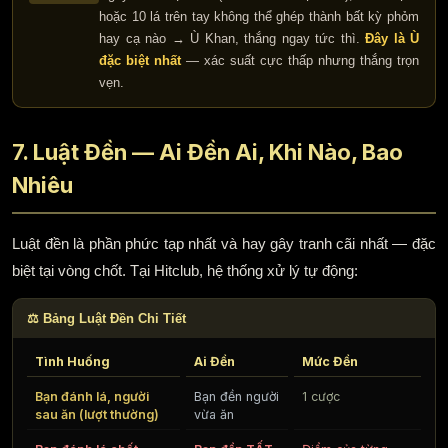
hoặc 10 lá trên tay không thể ghép thành bất kỳ phỏm
hay cạ nào → Ù Khan, thắng ngay tức thì.
Đây là Ù
đặc biệt nhất
— xác suất cực thấp nhưng thắng trọn
vẹn.
7. Luật Đền — Ai Đền Ai, Khi Nào, Bao
Nhiêu
Luật đền là phần phức tạp nhất và hay gây tranh cãi nhất — đặc
biệt tại vòng chốt. Tại Hitclub, hệ thống xử lý tự động:
⚖️ Bảng Luật Đền Chi Tiết
Tình Huống
Ai Đền
Mức Đền
Bạn đánh lá, người
Bạn đền người
1 cược
sau ăn (lượt thường)
vừa ăn