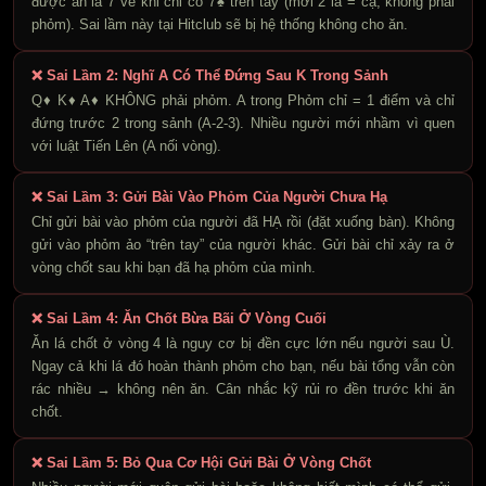
được ăn lá 7 về khi chỉ có 7♠ trên tay (mới 2 lá = cạ, không phải
phỏm). Sai lầm này tại Hitclub sẽ bị hệ thống không cho ăn.
❌ Sai Lầm 2: Nghĩ A Có Thể Đứng Sau K Trong Sảnh
Q♦ K♦ A♦ KHÔNG phải phỏm. A trong Phỏm chỉ = 1 điểm và chỉ
đứng trước 2 trong sảnh (A-2-3). Nhiều người mới nhầm vì quen
với luật Tiến Lên (A nối vòng).
❌ Sai Lầm 3: Gửi Bài Vào Phỏm Của Người Chưa Hạ
Chỉ gửi bài vào phỏm của người đã HẠ rồi (đặt xuống bàn). Không
gửi vào phỏm ảo “trên tay” của người khác. Gửi bài chỉ xảy ra ở
vòng chốt sau khi bạn đã hạ phỏm của mình.
❌ Sai Lầm 4: Ăn Chốt Bừa Bãi Ở Vòng Cuối
Ăn lá chốt ở vòng 4 là nguy cơ bị đền cực lớn nếu người sau Ù.
Ngay cả khi lá đó hoàn thành phỏm cho bạn, nếu bài tổng vẫn còn
rác nhiều → không nên ăn. Cân nhắc kỹ rủi ro đền trước khi ăn
chốt.
❌ Sai Lầm 5: Bỏ Qua Cơ Hội Gửi Bài Ở Vòng Chốt