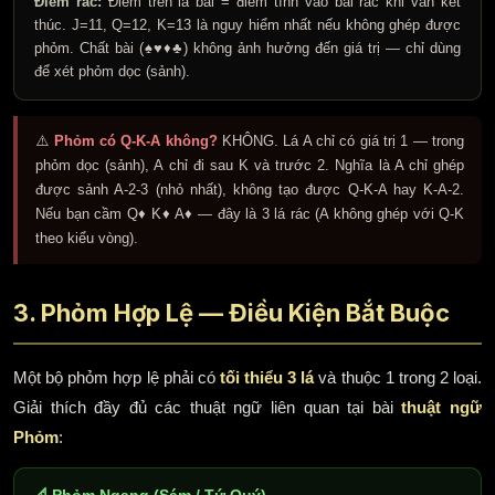
Điểm rác:
Điểm trên lá bài = điểm tính vào bài rác khi ván kết
thúc. J=11, Q=12, K=13 là nguy hiểm nhất nếu không ghép được
phỏm. Chất bài (♠♥♦♣) không ảnh hưởng đến giá trị — chỉ dùng
để xét phỏm dọc (sảnh).
⚠️
Phỏm có Q-K-A không?
KHÔNG. Lá A chỉ có giá trị 1 — trong
phỏm dọc (sảnh), A chỉ đi sau K và trước 2. Nghĩa là A chỉ ghép
được sảnh A-2-3 (nhỏ nhất), không tạo được Q-K-A hay K-A-2.
Nếu bạn cầm Q♦ K♦ A♦ — đây là 3 lá rác (A không ghép với Q-K
theo kiểu vòng).
3. Phỏm Hợp Lệ — Điều Kiện Bắt Buộc
Một bộ phỏm hợp lệ phải có
tối thiểu 3 lá
và thuộc 1 trong 2 loại.
Giải thích đầy đủ các thuật ngữ liên quan tại bài
thuật ngữ
Phỏm
:
📐 Phỏm Ngang (Sám / Tứ Quý)