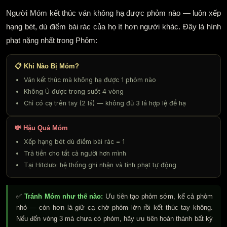
Người Móm kết thúc ván không hạ được phỏm nào — luôn xếp
hạng bét, dù điểm bài rác của họ ít hơn người khác. Đây là hình
phạt nặng nhất trong Phỏm:
📋 Khi Nào Bị Móm?
Ván kết thúc mà không hạ được 1 phỏm nào
Không Ù được trong suốt 4 vòng
Chỉ có cạ trên tay (2 lá) — không đủ 3 lá hợp lệ để hạ
💸 Hậu Quả Móm
Xếp hạng bét dù điểm bài rác = 1
Trả tiền cho tất cả người hơn mình
Tại Hitclub: hệ thống ghi nhận và tính phạt tự động
✅
Tránh Móm như thế nào:
Ưu tiên tạo phỏm sớm, kể cả phỏm
nhỏ — còn hơn là giữ cạ chờ phỏm lớn rồi kết thúc tay không.
Nếu đến vòng 3 mà chưa có phỏm, hãy ưu tiên hoàn thành bất kỳ