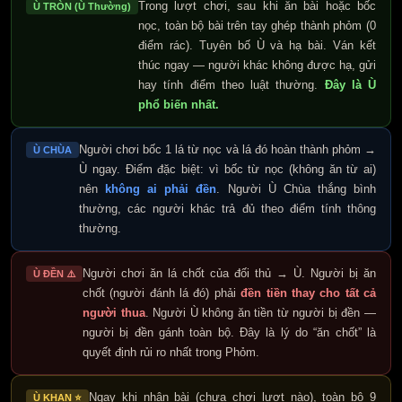
Trong lượt chơi, sau khi ăn bài hoặc bốc
Ù TRÒN (Ù Thường)
nọc, toàn bộ bài trên tay ghép thành phỏm (0
điểm rác). Tuyên bố Ù và hạ bài. Ván kết
thúc ngay — người khác không được hạ, gửi
hay tính điểm theo luật thường.
Đây là Ù
phổ biến nhất.
Người chơi bốc 1 lá từ nọc và lá đó hoàn thành phỏm →
Ù CHÙA
Ù ngay. Điểm đặc biệt: vì bốc từ nọc (không ăn từ ai)
nên
không ai phải đền
. Người Ù Chùa thắng bình
thường, các người khác trả đủ theo điểm tính thông
thường.
Người chơi ăn lá chốt của đối thủ → Ù. Người bị ăn
Ù ĐỀN ⚠️
chốt (người đánh lá đó) phải
đền tiền thay cho tất cả
người thua
. Người Ù không ăn tiền từ người bị đền —
người bị đền gánh toàn bộ. Đây là lý do “ăn chốt” là
quyết định rủi ro nhất trong Phỏm.
Ngay khi nhận bài (chưa chơi lượt nào), toàn bộ 9
Ù KHAN ⭐