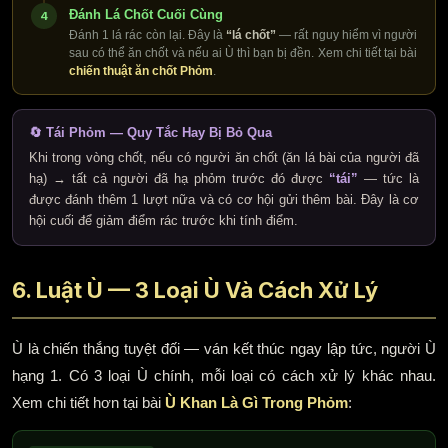
Đánh Lá Chốt Cuối Cùng
4
Đánh 1 lá rác còn lại. Đây là
“lá chốt”
— rất nguy hiểm vì người
sau có thể ăn chốt và nếu ai Ù thì bạn bị đền. Xem chi tiết tại bài
chiến thuật ăn chốt Phỏm
.
🔄 Tái Phỏm — Quy Tắc Hay Bị Bỏ Qua
Khi trong vòng chốt, nếu có người ăn chốt (ăn lá bài của người đã
hạ) → tất cả người đã hạ phỏm trước đó được
“tái”
— tức là
được đánh thêm 1 lượt nữa và có cơ hội gửi thêm bài. Đây là cơ
hội cuối để giảm điểm rác trước khi tính điểm.
6. Luật Ù — 3 Loại Ù Và Cách Xử Lý
Ù là chiến thắng tuyệt đối — ván kết thúc ngay lập tức, người Ù
hạng 1. Có 3 loại Ù chính, mỗi loại có cách xử lý khác nhau.
Xem chi tiết hơn tại bài
Ù Khan Là Gì Trong Phỏm
: