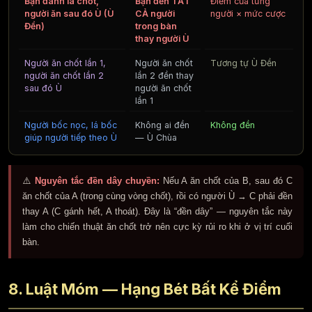
Bạn đánh lá chốt,
Bạn đền TẤT
Điểm của từng
người ăn sau đó Ù (Ù
CẢ người
người × mức cược
Đền)
trong bàn
thay người Ù
Người ăn chốt lần 1,
Người ăn chốt
Tương tự Ù Đền
người ăn chốt lần 2
lần 2 đền thay
sau đó Ù
người ăn chốt
lần 1
Người bốc nọc, lá bốc
Không ai đền
Không đền
giúp người tiếp theo Ù
— Ù Chùa
⚠️
Nguyên tắc đền dây chuyền:
Nếu A ăn chốt của B, sau đó C
ăn chốt của A (trong cùng vòng chốt), rồi có người Ù → C phải đền
thay A (C gánh hết, A thoát). Đây là “đền dây” — nguyên tắc này
làm cho chiến thuật ăn chốt trở nên cực kỳ rủi ro khi ở vị trí cuối
bàn.
8. Luật Móm — Hạng Bét Bất Kể Điểm