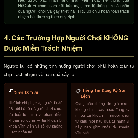
Nếu được xác nhận rằng nhân viên hoặc hệ thống của
HitClub vi phạm cam kết bảo mật, làm lộ thông tin cá nhân
của người chơi và gây thiệt hại, HitClub chịu hoàn toàn trách
nhiệm bồi thường theo quy định.
4. Các Trường Hợp Người Chơi KHÔNG
Được Miễn Trách Nhiệm
Ngược lại, có những tình huống người chơi phải hoàn toàn tự
chịu trách nhiệm về hậu quả xảy ra:
Thông Tin Đăng Ký Sai
🔞
📋
Dưới 18 Tuổi
Lệch
HitClub chỉ phục vụ người từ đủ
Cung cấp thông tin giả mạo,
18 tuổi trở lên. Người chơi chưa
không chính xác hoặc đăng ký
đủ tuổi tự mình vi phạm điều
nhiều tài khoản — người chơi
khoản sử dụng — tài khoản bị
tự chịu mọi hậu quả từ hành vi
khóa vĩnh viễn và số dư không
này, bao gồm khóa tài khoản
được hoàn trả.
vĩnh viễn.