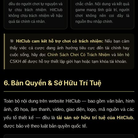
đều do người chơi tự nguyện và
chắc chắn. Nội dung và kết quả
tự chịu trách nhiệm. HitClub
game mang tính giải trí, người
không chịu trách nhiệm về hậu
chơi không nên coi đây là
quả tài chính cá nhân.
nguồn thu nhập chính.
🎯
HitClub cam kết hỗ trợ chơi có trách nhiệm:
Nếu bạn cảm
thấy việc cá cược đang ảnh hưởng tiêu cực đến tài chính hay
cuộc sống, hãy đọc
Chính Sách Chơi Có Trách Nhiệm
và
liên hệ
CSKH để được hỗ trợ thiết lập giới hạn hoặc tạm khóa tài khoản.
6. Bản Quyền & Sở Hữu Trí Tuệ
Toàn bộ nội dung trên website HitClub — bao gồm văn bản, hình
ảnh, đồ họa, âm thanh, video, giao diện, logo, mã nguồn và các
yếu tố thiết kế — đều là
tài sản sở hữu trí tuệ của HitClub
,
được bảo vệ theo luật bản quyền quốc tế.