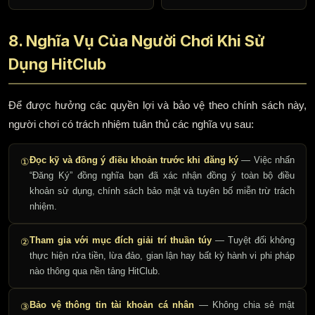
8. Nghĩa Vụ Của Người Chơi Khi Sử
Dụng HitClub
Để được hưởng các quyền lợi và bảo vệ theo chính sách này,
người chơi có trách nhiệm tuân thủ các nghĩa vụ sau:
Đọc kỹ và đồng ý điều khoản trước khi đăng ký
— Việc nhấn
①
“Đăng Ký” đồng nghĩa bạn đã xác nhận đồng ý toàn bộ điều
khoản sử dụng, chính sách bảo mật và tuyên bố miễn trừ trách
nhiệm.
Tham gia với mục đích giải trí thuần túy
— Tuyệt đối không
②
thực hiện rửa tiền, lừa đảo, gian lận hay bất kỳ hành vi phi pháp
nào thông qua nền tảng HitClub.
Bảo vệ thông tin tài khoản cá nhân
— Không chia sẻ mật
③