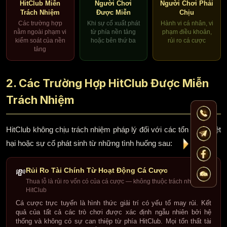
HitClub Miễn
Người Chơi
Người Chơi Phải
Trách Nhiệm
Được Miễn
Chịu
Các trường hợp
Khi sự cố xuất phát
Hành vi cá nhân, vi
nằm ngoài phạm vi
từ phía nền tảng
phạm điều khoản,
kiểm soát của nền
hoặc bên thứ ba
rủi ro cá cược
tảng
2. Các Trường Hợp HitClub Được Miễn
Trách Nhiệm
HitClub không chịu trách nhiệm pháp lý đối với các tổn thất, thiệt
hại hoặc sự cố phát sinh từ những tình huống sau:
Rủi Ro Tài Chính Từ Hoạt Động Cá Cược
💸
Thua lỗ là rủi ro vốn có của cá cược — không thuộc trách nhiệm
HitClub
Cá cược trực tuyến là hình thức giải trí có yếu tố may rủi. Kết
quả của tất cả các trò chơi được xác định ngẫu nhiên bởi hệ
thống và không có sự can thiệp từ phía HitClub. Mọi tổn thất tài