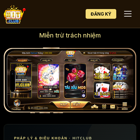
ĐĂNG KÝ
Miễn trừ trách nhiệm
PHÁP LÝ & ĐIỀU KHOẢN ·
HITCLUB