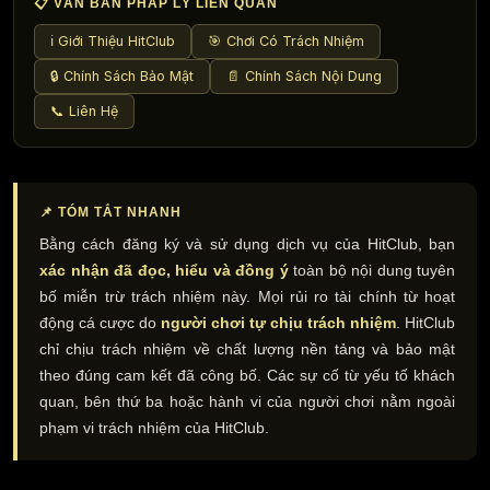
📋 VĂN BẢN PHÁP LÝ LIÊN QUAN
ℹ️ Giới Thiệu HitClub
🎯 Chơi Có Trách Nhiệm
🔒 Chính Sách Bảo Mật
📄 Chính Sách Nội Dung
📞 Liên Hệ
📌 TÓM TẮT NHANH
Bằng cách đăng ký và sử dụng dịch vụ của HitClub, bạn
xác nhận đã đọc, hiểu và đồng ý
toàn bộ nội dung tuyên
bố miễn trừ trách nhiệm này. Mọi rủi ro tài chính từ hoạt
động cá cược do
người chơi tự chịu trách nhiệm
. HitClub
chỉ chịu trách nhiệm về chất lượng nền tảng và bảo mật
theo đúng cam kết đã công bố. Các sự cố từ yếu tố khách
quan, bên thứ ba hoặc hành vi của người chơi nằm ngoài
phạm vi trách nhiệm của HitClub.