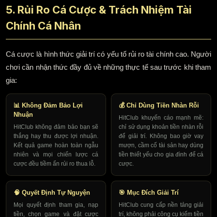
5. Rủi Ro Cá Cược & Trách Nhiệm Tài
Chính Cá Nhân
Cá cược là hình thức giải trí có yếu tố rủi ro tài chính cao. Người
chơi cần nhận thức đầy đủ về những thực tế sau trước khi tham
gia:
📊 Không Đảm Bảo Lợi
💰 Chỉ Dùng Tiền Nhàn Rỗi
Nhuận
HitClub khuyến cáo mạnh mẽ:
HitClub không đảm bảo bạn sẽ
chỉ sử dụng khoản tiền nhàn rỗi
thắng hay thu được lợi nhuận.
để giải trí. Không bao giờ vay
Kết quả game hoàn toàn ngẫu
mượn, cầm cố tài sản hay dùng
nhiên và mọi chiến lược cá
tiền thiết yếu cho gia đình để cá
cược đều tiềm ẩn rủi ro thua lỗ.
cược.
🧠 Quyết Định Tự Nguyện
🎯 Mục Đích Giải Trí
Mọi quyết định tham gia, nạp
HitClub cung cấp nền tảng giải
tiền, chọn game và đặt cược
trí, không phải công cụ kiếm tiền