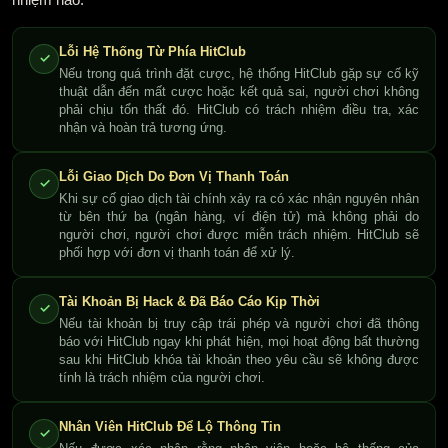
Lỗi Hệ Thống Từ Phía HitClub
✓
Nếu trong quá trình đặt cược, hệ thống HitClub gặp sự cố kỹ
thuật dẫn đến mất cược hoặc kết quả sai, người chơi không
phải chịu tổn thất đó. HitClub có trách nhiệm điều tra, xác
nhận và hoàn trả tương ứng.
Lỗi Giao Dịch Do Đơn Vị Thanh Toán
✓
Khi sự cố giao dịch tài chính xảy ra có xác nhận nguyên nhân
từ bên thứ ba (ngân hàng, ví điện tử) mà không phải do
người chơi, người chơi được miễn trách nhiệm. HitClub sẽ
phối hợp với đơn vị thanh toán để xử lý.
Tài Khoản Bị Hack & Đã Báo Cáo Kịp Thời
✓
Nếu tài khoản bị truy cập trái phép và người chơi đã thông
báo với HitClub ngay khi phát hiện, mọi hoạt động bất thường
sau khi HitClub khóa tài khoản theo yêu cầu sẽ không được
tính là trách nhiệm của người chơi.
Nhân Viên HitClub Để Lộ Thông Tin
✓