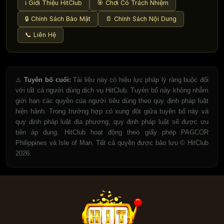
ℹ️ Giới Thiệu HitClub
🎯 Chơi Có Trách Nhiệm
🔒 Chính Sách Bảo Mật
📄 Chính Sách Nội Dung
📞 Liên Hệ
⚠️
Tuyên bố cuối:
Tài liệu này có hiệu lực pháp lý ràng buộc đối
với tất cả người dùng dịch vụ HitClub. Tuyên bố này không nhằm
giới hạn các quyền của người tiêu dùng theo quy định pháp luật
hiện hành. Trong trường hợp có xung đột giữa tuyên bố này và
quy định pháp luật địa phương, quy định pháp luật sẽ được ưu
tiên áp dụng. HitClub hoạt động theo giấy phép PAGCOR
Philippines và Isle of Man. Tất cả quyền được bảo lưu © HitClub
2026.