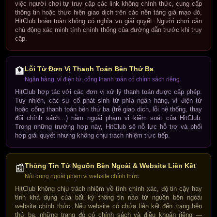
việc người chơi tự truy cập các link không chính thức, cung cấp
thông tin hoặc thực hiện giao dịch trên các nền tảng giả mạo đó,
HitClub hoàn toàn không có nghĩa vụ giải quyết. Người chơi cần
chủ động xác minh tính chính thống của đường dẫn trước khi truy
cập.
Lỗi Từ Đơn Vị Thanh Toán Bên Thứ Ba
🏦
Ngân hàng, ví điện tử, cổng thanh toán có chính sách riêng
HitClub hợp tác với các đơn vị xử lý thanh toán được cấp phép.
Tuy nhiên, các sự cố phát sinh từ phía ngân hàng, ví điện tử
hoặc cổng thanh toán bên thứ ba (trễ giao dịch, lỗi hệ thống, thay
đổi chính sách…) nằm ngoài phạm vi kiểm soát của HitClub.
Trong những trường hợp này, HitClub sẽ nỗ lực hỗ trợ và phối
hợp giải quyết nhưng không chịu trách nhiệm trực tiếp.
Thông Tin Từ Nguồn Bên Ngoài & Website Liên Kết
📰
Nội dung ngoài phạm vi website chính thức
HitClub không chịu trách nhiệm về tính chính xác, độ tin cậy hay
tính khả dụng của bất kỳ thông tin nào từ nguồn bên ngoài
website chính thức. Nếu website có chứa liên kết đến trang bên
thứ ba, những trang đó có chính sách và điều khoản riêng —