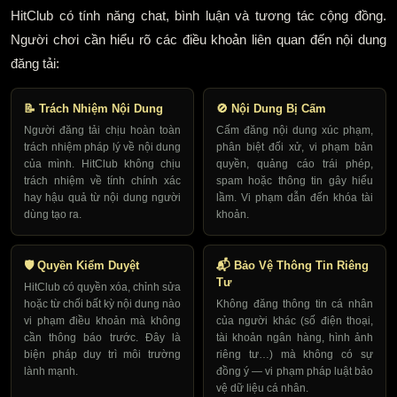
HitClub có tính năng chat, bình luận và tương tác cộng đồng.
Người chơi cần hiểu rõ các điều khoản liên quan đến nội dung
đăng tải:
📝 Trách Nhiệm Nội Dung
🚫 Nội Dung Bị Cấm
Người đăng tải chịu hoàn toàn
Cấm đăng nội dung xúc phạm,
trách nhiệm pháp lý về nội dung
phân biệt đối xử, vi phạm bản
của mình. HitClub không chịu
quyền, quảng cáo trái phép,
trách nhiệm về tính chính xác
spam hoặc thông tin gây hiểu
hay hậu quả từ nội dung người
lầm. Vi phạm dẫn đến khóa tài
dùng tạo ra.
khoản.
🛡️ Quyền Kiểm Duyệt
📬 Bảo Vệ Thông Tin Riêng
Tư
HitClub có quyền xóa, chỉnh sửa
hoặc từ chối bất kỳ nội dung nào
Không đăng thông tin cá nhân
vi phạm điều khoản mà không
của người khác (số điện thoại,
cần thông báo trước. Đây là
tài khoản ngân hàng, hình ảnh
biện pháp duy trì môi trường
riêng tư…) mà không có sự
lành mạnh.
đồng ý — vi phạm pháp luật bảo
vệ dữ liệu cá nhân.