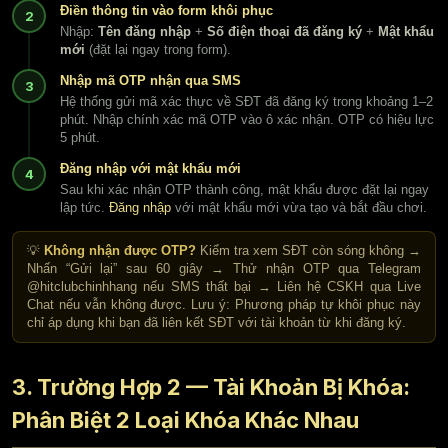
Điền thông tin vào form khôi phục
2
Nhập:
Tên đăng nhập
+
Số điện thoại đã đăng ký
+
Mật khẩu
mới
(đặt lại ngay trong form).
Nhập mã OTP nhận qua SMS
3
Hệ thống gửi mã xác thực về SĐT đã đăng ký trong khoảng 1–2
phút. Nhập chính xác mã OTP vào ô xác nhận. OTP có hiệu lực
5 phút.
Đăng nhập với mật khẩu mới
4
Sau khi xác nhận OTP thành công, mật khẩu được đặt lại ngay
lập tức.
Đăng nhập
với mật khẩu mới vừa tạo và bắt đầu chơi.
💡
Không nhận được OTP?
Kiểm tra xem SĐT còn sóng không →
Nhấn “Gửi lại” sau 60 giây → Thử nhận OTP qua Telegram
@hitclubchinhhang nếu SMS thất bại → Liên hệ CSKH qua Live
Chat nếu vẫn không được. Lưu ý: Phương pháp tự khôi phục này
chỉ áp dụng khi bạn đã liên kết SĐT với tài khoản từ khi đăng ký.
3. Trường Hợp 2 — Tài Khoản Bị Khóa:
Phân Biệt 2 Loại Khóa Khác Nhau