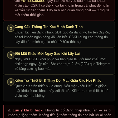
Gọi
+84.338.35.888
ngay lập tức để yêu cầu khóa tài khoản
khẩn cấp. CSKH có thể khóa tài khoản trong vài phút để ngăn
kẻ xấu rút tiền thêm. Đây là bước quan trọng nhất — đừng để
mất thêm thời gian.
Cung Cấp Thông Tin Xác Minh Danh Tính
2
Chuẩn bị: Tên đăng nhập, SĐT gốc đã đăng ký, họ tên đầy đủ,
số tài khoản ngân hàng đã liên kết. CSKH dùng các thông tin
này để xác minh bạn là chủ sở hữu thật sự.
Đổi Mật Khẩu Mới Ngay Sau Khi Lấy Lại
3
Ngay khi CSKH khôi phục và bàn giao lại, đổi mật khẩu mới
phức tạp ngay lập tức. Bật xác thực 2 lớp (2FA) qua Telegram
để tăng cường bảo mật.
Kiểm Tra Thiết Bị & Thay Đổi Mật Khẩu Các Nơi Khác
4
Quét virus trên thiết bị đã dùng. Nếu mật khẩu HitClub giống
mật khẩu ở nơi khác, hãy đổi tất cả. Kiểm tra xem thiết bị có
phần mềm lạ không.
⚠️
Lưu ý khi bị hack:
Không tự cố đăng nhập nhiều lần — sẽ bị
khóa tự động thêm. Không tiết lộ thêm thông tin cho bất kỳ ai nhắn