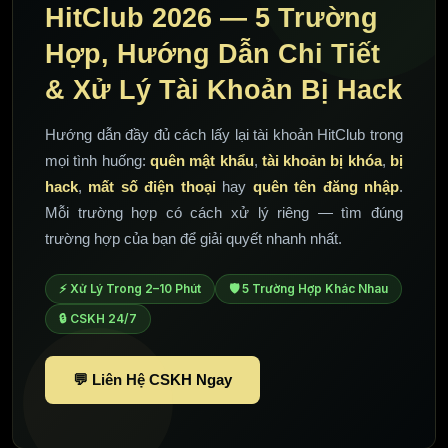
HitClub 2026 — 5 Trường
Hợp, Hướng Dẫn Chi Tiết
& Xử Lý Tài Khoản Bị Hack
Hướng dẫn đầy đủ cách lấy lại tài khoản HitClub trong
mọi tình huống:
quên mật khẩu
,
tài khoản bị khóa
,
bị
hack
,
mất số điện thoại
hay
quên tên đăng nhập
.
Mỗi trường hợp có cách xử lý riêng — tìm đúng
trường hợp của bạn để giải quyết nhanh nhất.
⚡ Xử Lý Trong 2–10 Phút
🛡️ 5 Trường Hợp Khác Nhau
🔒 CSKH 24/7
💬 Liên Hệ CSKH Ngay