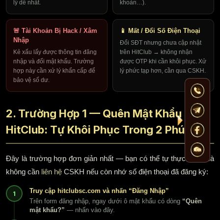
lý dễ nhất.
khoản…).
🚨 Tài Khoản Bị Hack / Xâm
📱 Mất / Đổi Số Điện Thoại
Nhập
Đổi SĐT nhưng chưa cập nhật
Kẻ xấu lấy được thông tin đăng
trên HitClub → không nhận
nhập và đổi mật khẩu. Trường
được OTP khi cần khôi phục. Xử
hợp này cần xử lý khẩn cấp để
lý phức tạp hơn, cần qua CSKH.
bảo vệ số dư.
2. Trường Hợp 1 — Quên Mật Khẩu
HitClub: Tự Khôi Phục Trong 2 Phút
Đây là trường hợp đơn giản nhất — bạn có thể tự thực hiện mà
không cần
liên hệ
CSKH nếu còn nhớ số điện thoại đã đăng ký:
Truy cập hitclubsc.com và nhấn “Đăng Nhập”
1
Trên form đăng nhập, ngay dưới ô mật khẩu có dòng
“Quên
mật khẩu?”
— nhấn vào đây.