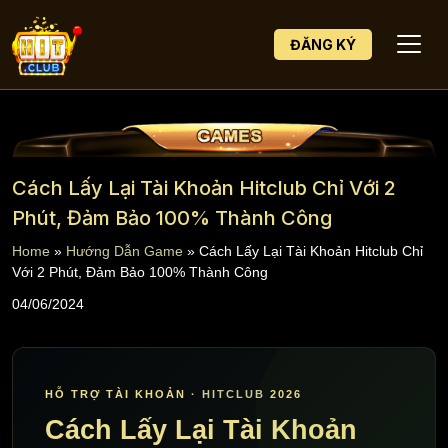
ĐĂNG KÝ
Cách Lấy Lại Tài Khoản Hitclub Chỉ Với 2
Phút, Đảm Bảo 100% Thành Công
Home
»
Hướng Dẫn Game
»
Cách Lấy Lại Tài Khoản Hitclub Chỉ
Với 2 Phút, Đảm Bảo 100% Thành Công
04/06/2024
HỖ TRỢ TÀI KHOẢN ·
HITCLUB
2026
Cách Lấy Lại Tài Khoản