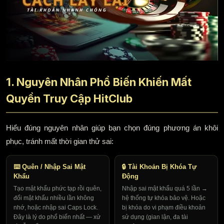
1. Nguyên Nhân Phổ Biến Khiến Mất
Quyền Truy Cập HitClub
Hiểu đúng nguyên nhân giúp bạn chọn đúng phương án khôi
phục, tránh mất thời gian thử sai:
⌨️ Quên / Nhập Sai Mật
🔒 Tài Khoản Bị Khóa Tự
Khẩu
Động
Tạo mật khẩu phức tạp rồi quên,
Nhập sai mật khẩu quá 5 lần →
đổi mật khẩu nhiều lần không
hệ thống tự khóa bảo vệ. Hoặc
nhớ, hoặc nhập sai Caps Lock.
bị khóa do vi phạm điều khoản
Đây là lý do phổ biến nhất — xử
sử dụng (gian lận, đa tài