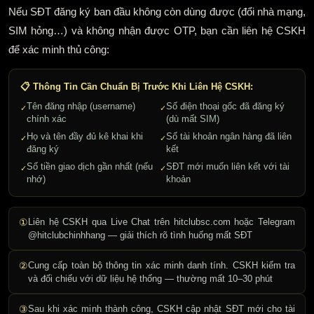
Nếu SĐT đăng ký ban đầu không còn dùng được (đổi nhà mạng,
SIM hỏng…) và không nhận được OTP, bạn cần liên hệ CSKH
để xác minh thủ công:
📋 Thông Tin Cần Chuẩn Bị Trước Khi Liên Hệ CSKH:
Tên đăng nhập (username)
Số điện thoại gốc đã đăng ký
✓
✓
chính xác
(dù mất SIM)
Họ và tên đầy đủ kê khai khi
Số tài khoản ngân hàng đã liên
✓
✓
đăng ký
kết
Số tiền giao dịch gần nhất (nếu
SĐT mới muốn liên kết với tài
✓
✓
nhớ)
khoản
①
Liên hệ CSKH qua Live Chat trên hitclubsc.com hoặc Telegram
@hitclubchinhhang — giải thích rõ tình huống mất SĐT
②
Cung cấp toàn bộ thông tin xác minh danh tính. CSKH kiểm tra
và đối chiếu với dữ liệu hệ thống — thường mất 10–30 phút
③
Sau khi xác minh thành công, CSKH cập nhật SĐT mới cho tài