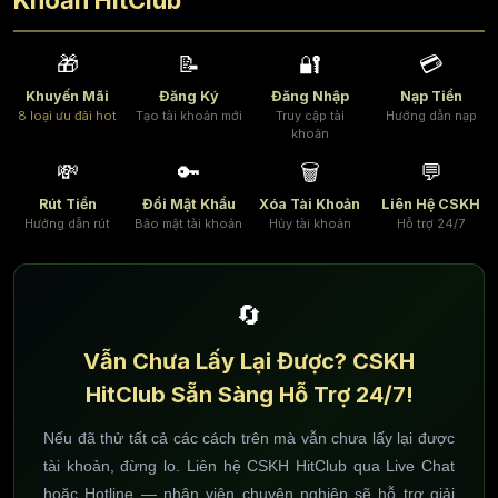
🎁
📝
🔐
💳
Khuyến Mãi
Đăng Ký
Đăng Nhập
Nạp Tiền
8 loại ưu đãi hot
Tạo tài khoản mới
Truy cập tài
Hướng dẫn nạp
khoản
💸
🔑
🗑️
💬
Rút Tiền
Đổi Mật Khẩu
Xóa Tài Khoản
Liên Hệ CSKH
Hướng dẫn rút
Bảo mật tài khoản
Hủy tài khoản
Hỗ trợ 24/7
🔄
Vẫn Chưa Lấy Lại Được? CSKH
HitClub Sẵn Sàng Hỗ Trợ 24/7!
Nếu đã thử tất cả các cách trên mà vẫn chưa lấy lại được
tài khoản, đừng lo. Liên hệ CSKH HitClub qua Live Chat
hoặc Hotline — nhân viên chuyên nghiệp sẽ hỗ trợ giải