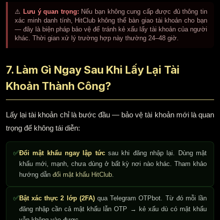
⚠️
Lưu ý quan trọng:
Nếu bạn không cung cấp được đủ thông tin
xác minh danh tính, HitClub không thể bàn giao tài khoản cho bạn
— đây là biện pháp bảo vệ để tránh kẻ xấu lấy tài khoản của người
khác. Thời gian xử lý trường hợp này thường 24–48 giờ.
7. Làm Gì Ngay Sau Khi Lấy Lại Tài
Khoản Thành Công?
Lấy lại tài khoản chỉ là bước đầu — bảo vệ tài khoản mới là quan
trọng để không tái diễn:
✅
Đổi mật khẩu ngay lập tức
sau khi đăng nhập lại. Dùng mật
khẩu mới, mạnh, chưa dùng ở bất kỳ nơi nào khác. Tham khảo
hướng dẫn
đổi mật khẩu HitClub
.
✅
Bật xác thực 2 lớp (2FA)
qua Telegram OTPbot. Từ đó mỗi lần
đăng nhập cần cả mật khẩu lẫn OTP → kẻ xấu dù có mật khẩu
vẫn không vào được.