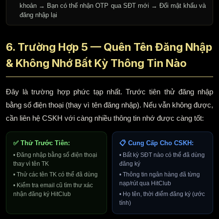
khoản → Bạn có thể nhận OTP qua SĐT mới → Đổi mật khẩu và
đăng nhập lại
6. Trường Hợp 5 — Quên Tên Đăng Nhập
& Không Nhớ Bất Kỳ Thông Tin Nào
Đây là trường hợp phức tạp nhất. Trước tiên thử đăng nhập
bằng số điện thoại (thay vì tên đăng nhập). Nếu vẫn không được,
cần liên hệ CSKH với càng nhiều thông tin nhớ được càng tốt:
✅ Thử Trước Tiên:
📋 Cung Cấp Cho CSKH:
• Đăng nhập bằng số điện thoại
• Bất kỳ SĐT nào có thể đã dùng
thay vì tên TK
đăng ký
• Thử các tên TK có thể đã dùng
• Thông tin ngân hàng đã từng
nạp/rút qua HitClub
• Kiểm tra email cũ tìm thư xác
nhận đăng ký HitClub
• Họ tên, thời điểm đăng ký (ước
tính)