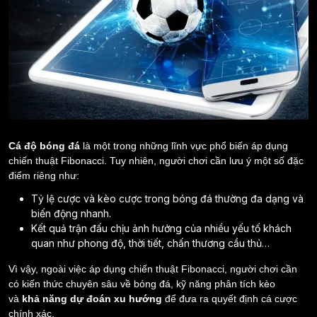
Cá độ bóng đá
là một trong những lĩnh vực phổ biến áp dụng
chiến thuật Fibonacci. Tuy nhiên, người chơi cần lưu ý một số đặc
điểm riêng như:
Tỷ lệ cược và kèo cược trong bóng đá thường đa dạng và
biến động nhanh.
Kết quả trận đấu chịu ảnh hưởng của nhiều yếu tố khách
quan như phong độ, thời tiết, chấn thương cầu thủ…
Vì vậy, ngoài việc áp dụng chiến thuật Fibonacci, người chơi cần
có kiến thức chuyên sâu về bóng đá, kỹ năng phân tích kèo
và
khả năng dự đoán xu hướng
để đưa ra quyết định cá cược
chính xác.