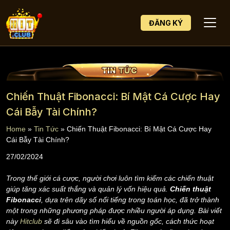
ĐĂNG KÝ
Chiến Thuật Fibonacci: Bí Mật Cá Cược Hay
Cái Bẫy Tài Chính?
Home
»
Tin Tức
»
Chiến Thuật Fibonacci: Bí Mật Cá Cược Hay
Cái Bẫy Tài Chính?
27/02/2024
Trong thế giới cá cược, người chơi luôn tìm kiếm các chiến thuật
giúp tăng xác suất thắng và quản lý vốn hiệu quả.
Chiến thuật
Fibonacci
, dựa trên dãy số nổi tiếng trong toán học, đã trở thành
một trong những phương pháp được nhiều người áp dụng. Bài viết
này
Hitclub
sẽ đi sâu vào tìm hiểu về nguồn gốc, cách thức hoạt