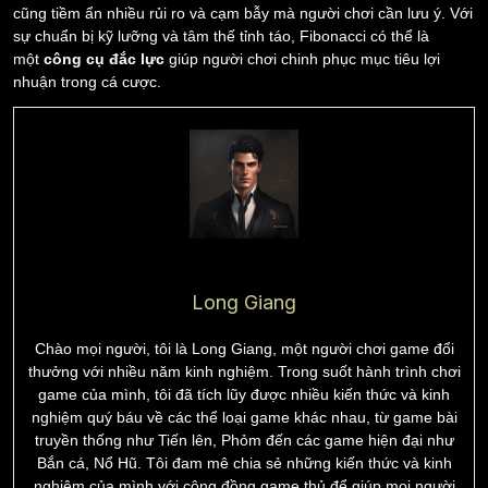
cũng tiềm ẩn nhiều rủi ro và cạm bẫy mà người chơi cần lưu ý. Với
sự chuẩn bị kỹ lưỡng và tâm thế tỉnh táo, Fibonacci có thể là
một
công cụ đắc lực
giúp người chơi chinh phục mục tiêu lợi
nhuận trong cá cược.
Long Giang
Chào mọi người, tôi là Long Giang, một người chơi game đổi
thưởng với nhiều năm kinh nghiệm. Trong suốt hành trình chơi
game của mình, tôi đã tích lũy được nhiều kiến thức và kinh
nghiệm quý báu về các thể loại game khác nhau, từ game bài
truyền thống như Tiến lên, Phỏm đến các game hiện đại như
Bắn cá, Nổ Hũ. Tôi đam mê chia sẻ những kiến thức và kinh
nghiệm của mình với cộng đồng game thủ để giúp mọi người