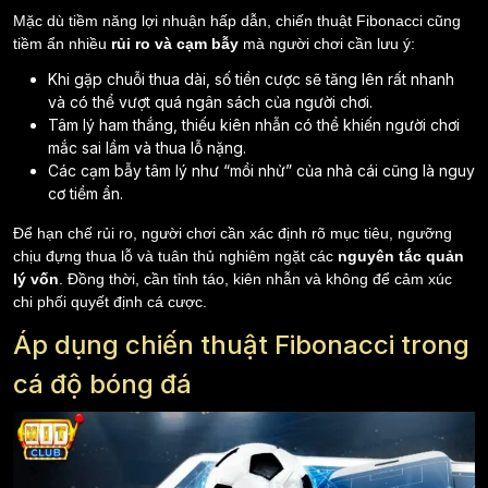
Mặc dù tiềm năng lợi nhuận hấp dẫn, chiến thuật Fibonacci cũng
tiềm ẩn nhiều
rủi ro và cạm bẫy
mà người chơi cần lưu ý:
Khi gặp chuỗi thua dài, số tiền cược sẽ tăng lên rất nhanh
và có thể vượt quá ngân sách của người chơi.
Tâm lý ham thắng, thiếu kiên nhẫn có thể khiến người chơi
mắc sai lầm và thua lỗ nặng.
Các cạm bẫy tâm lý như “mồi nhử” của nhà cái cũng là nguy
cơ tiềm ẩn.
Để hạn chế rủi ro, người chơi cần xác định rõ mục tiêu, ngưỡng
chịu đựng thua lỗ và tuân thủ nghiêm ngặt các
nguyên tắc quản
lý vốn
. Đồng thời, cần tỉnh táo, kiên nhẫn và không để cảm xúc
chi phối quyết định cá cược.
Áp dụng chiến thuật Fibonacci trong
cá độ bóng đá