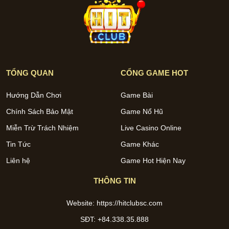
TỔNG QUAN
CỔNG GAME HOT
Hướng Dẫn Chơi
Game Bài
Chính Sách Bảo Mật
Game Nổ Hũ
Miễn Trừ Trách Nhiệm
Live Casino Online
Tin Tức
Game Khác
Liên hệ
Game Hot Hiện Nay
THÔNG TIN
Website:
https://hitclubsc.com
SĐT:
+84.338.35.888