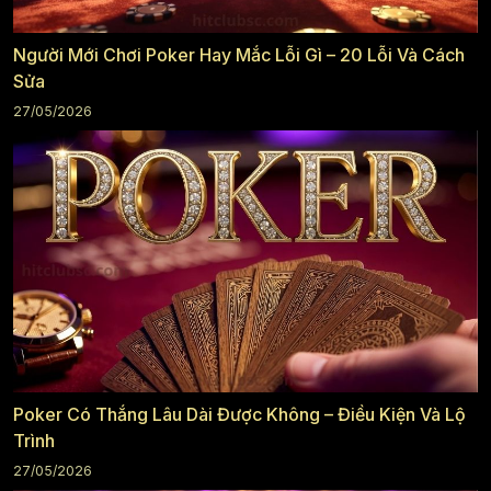
Người Mới Chơi Poker Hay Mắc Lỗi Gì – 20 Lỗi Và Cách
Sửa
27/05/2026
Poker Có Thắng Lâu Dài Được Không – Điều Kiện Và Lộ
Trình
27/05/2026