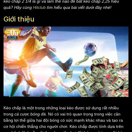
kèo chấp 2 1/4 là gì và làm thế nào để bắt kèo chấp 2,25 hiệu
quả? Hãy cùng
Hitclub
tìm hiểu qua bài viết dưới đây nhé!
Giới thiệu
Kèo chấp là một trong những loại kèo được sử dụng rất nhiều
trong
cá cược bóng đá
. Nó có vai trò quan trọng trong việc cân
bằng lợi thế giữa hai đội bóng có sức mạnh khác nhau và tạo ra
cơ hội chiến thắng cho người chơi. Kèo chấp được tính dựa trên