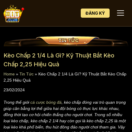
ĐĂNG KÝ
Kèo Chấp 2 1/4 Là Gì? Kỹ Thuật Bắt Kèo
Chấp 2,25 Hiệu Quả
Home
»
Tin Tức
»
Kèo Chấp 2 1/4 Là Gì? Kỹ Thuật Bắt Kèo Chấp
2,25 Hiệu Quả
23/02/2024
Trong thế giới
cá cược bóng đá
, kèo chấp đóng vai trò quan trọng
giúp cân bằng lợi thế giữa hai đội bóng có thực lực khác nhau,
đồng thời tạo cơ hội chiến thắng cho người chơi. Trong số nhiều
loại kèo chấp, kèo chấp 2 1/4 hay còn gọi là kèo chấp 2,25 là một
loại kèo khá phổ biến, thu hút đông đảo người chơi tham gia. Vậy