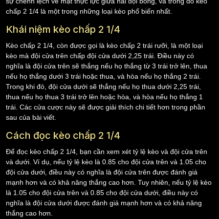
sự chênh lệch về mặt thực lực giữa hai đội bóng, và trong đó kèo
chấp 2 1/4 là một trong những loại kèo phổ biến nhất.
Khái niệm kèo chấp 2 1/4
Kèo chấp 2 1/4, còn được gọi là kèo chấp 2 trái rưỡi, là một loại
kèo mà đội cửa trên chấp đội cửa dưới 2,25 trái. Điều này có
nghĩa là đội cửa trên sẽ thắng nếu họ thắng từ 3 trái trở lên, thua
nếu họ thắng dưới 3 trái hoặc thua, và hòa nếu họ thắng 2 trái.
Trong khi đó, đội cửa dưới sẽ thắng nếu họ thua dưới 2,25 trái,
thua nếu họ thua 3 trái trở lên hoặc hòa, và hòa nếu họ thắng 1
trái. Các cửa cược này sẽ được giải thích chi tiết hơn trong phần
sau của bài viết.
Cách đọc kèo chấp 2 1/4
Để đọc kèo chấp 2 1/4, bạn cần xem xét tỷ lệ kèo và đội cửa trên
và dưới. Ví dụ, nếu tỷ lệ kèo là 0.85 cho đội cửa trên và 1.05 cho
đội cửa dưới, điều này có nghĩa là đội cửa trên được đánh giá
mạnh hơn và có khả năng thắng cao hơn. Tuy nhiên, nếu tỷ lệ kèo
là 1.05 cho đội cửa trên và 0.85 cho đội cửa dưới, điều này có
nghĩa là đội cửa dưới được đánh giá mạnh hơn và có khả năng
thắng cao hơn.