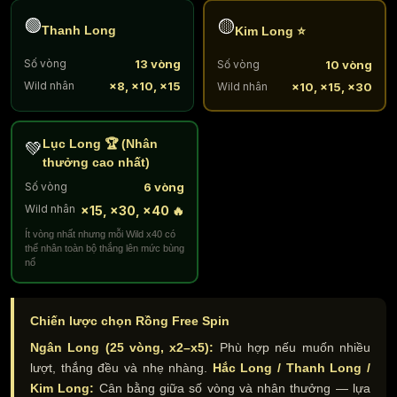
🟢
🟡
Thanh Long
Kim Long ⭐
Số vòng
13 vòng
Số vòng
10 vòng
Wild nhân
×8, ×10, ×15
Wild nhân
×10, ×15, ×30
Lục Long 🏆 (Nhân
💚
thưởng cao nhất)
Số vòng
6 vòng
Wild nhân
×15, ×30, ×40 🔥
Ít vòng nhất nhưng mỗi Wild x40 có
thể nhân toàn bộ thắng lên mức bùng
nổ
Chiến lược chọn Rồng Free Spin
Ngân Long (25 vòng, x2–x5):
Phù hợp nếu muốn nhiều
lượt, thắng đều và nhẹ nhàng.
Hắc Long / Thanh Long /
Kim Long:
Cân bằng giữa số vòng và nhân thưởng — lựa