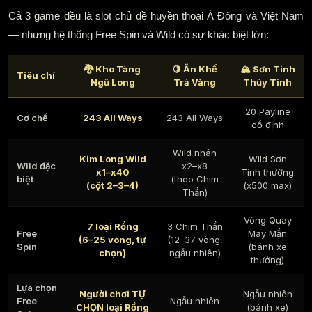
Cả 3 game đều là slot chủ đề huyền thoại Á Đông và Việt Nam
— nhưng hệ thống Free Spin và Wild có sự khác biệt lớn:
🐉 Kho Tàng
🍋
Ăn Khế
🏔️
Sơn Tinh
Tiêu chí
Ngũ Long
Trả Vàng
Thủy Tinh
20 Payline
Cơ chế
243 All Ways
243 All Ways
cố định
Wild nhân
Kim Long Wild
Wild Sơn
Wild đặc
x2–x8
x1–x40
Tinh thường
biệt
(theo Chim
(cột 2–3–4)
(x500 max)
Thần)
Vòng Quay
7 loại Rồng
3 Chim Thần
Free
May Mắn
(6–25 vòng, tự
(12–37 vòng,
Spin
(bánh xe
chọn)
ngẫu nhiên)
thưởng)
Lựa chọn
Người chơi TỰ
Ngẫu nhiên
Free
Ngẫu nhiên
CHỌN loại Rồng
(bánh xe)