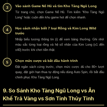
Vào sảnh Game Nổ Hũ và tìm Kho Tàng Ngũ Long
3
Từ trang chủ, chọn Game Nổ Hũ. Tìm kiếm “Kho Tàng Ngũ
Long” hoặc cuộn đến khu game hot để chọn nhanh.
Học cách nhận biết 7 loại Rồng và Kim Long Wild
4
trước
Nhấp biểu tượng thông tin (i) để xem bảng thưởng. Ghi nhớ
màu sắc từng loại rồng và hệ số nhân của Kim Long (x1 đến
x40) trước khi chơi tiền thật.
Chọn mức cược và bắt đầu hành trình
5
Đặt ngân sách cứng trước, chọn mức cược đủ cho 80+ lượt
quay, đặt giới hạn thua tự động nếu dùng Auto Spin, rồi bắt đầu
chinh phục Kho Tàng Ngũ Long.
9. So Sánh Kho Tàng Ngũ Long vs Ăn
Khế Trả Vàng vs Sơn Tinh Thủy Tinh