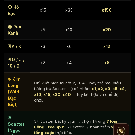
⚪ Hổ
x15
x35
x150
Bạc
🟢 Rùa
x5
x10
x20
Xanh
🃏 A / K
x3
x6
x12
🃏 Q / J /
x2
x4
x8
10 / 9
✨ Kim
Chỉ xuất hiện tại cột 2, 3, 4. Thay thế mọi biểu
Long
tượng trừ Scatter. Hệ số nhân:
x1, x2, x3, x5, x8,
(Wild
x10, x15, x30, x40
— tùy kết hợp và chế độ
Đặc
chơi.
Biệt)
🌟
3+ Scatter bất kỳ vị trí → chọn 1 trong
7 loại
Scatter
Rồng Free Spin
. 5 Scatter → nhận thêm
x20
(Ngọc
tổng cược
trực tiếp.