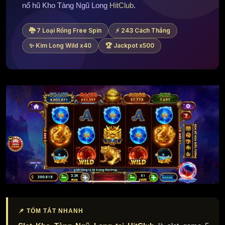
nổ hũ Kho Tàng Ngũ Long
HitClub
.
🐉 7 Loại Rồng Free Spin
⚡ 243 Cách Thắng
✨ Kim Long Wild x40
🏆 Jackpot x500
📌 TÓM TẮT NHANH