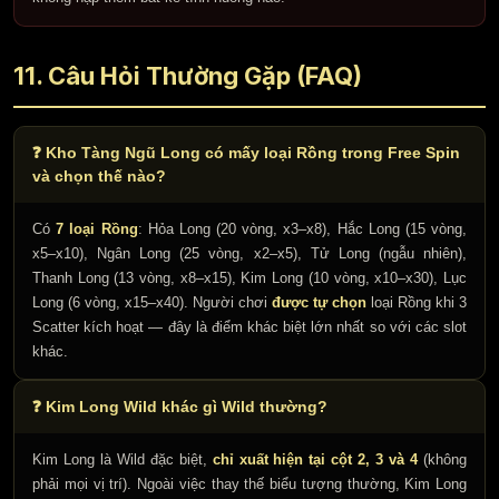
11. Câu Hỏi Thường Gặp (FAQ)
❓ Kho Tàng Ngũ Long có mấy loại Rồng trong Free Spin
và chọn thế nào?
Có
7 loại Rồng
: Hỏa Long (20 vòng, x3–x8), Hắc Long (15 vòng,
x5–x10), Ngân Long (25 vòng, x2–x5), Tử Long (ngẫu nhiên),
Thanh Long (13 vòng, x8–x15), Kim Long (10 vòng, x10–x30), Lục
Long (6 vòng, x15–x40). Người chơi
được tự chọn
loại Rồng khi 3
Scatter kích hoạt — đây là điểm khác biệt lớn nhất so với các slot
khác.
❓ Kim Long Wild khác gì Wild thường?
Kim Long là Wild đặc biệt,
chỉ xuất hiện tại cột 2, 3 và 4
(không
phải mọi vị trí). Ngoài việc thay thế biểu tượng thường, Kim Long