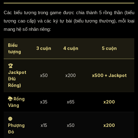
Các biểu tượng trong game được chia thành 5 rồng thần (biểu
tượng cao cấp) và các ký tự bài (biểu tượng thường), mỗi loại
mang hệ số nhân riêng:
Biểu
3 cuộn
4 cuộn
5 cuộn
tượng
🏆
Jackpot
x50
x200
x500 + Jackpot
(Hũ
Rồng)
🐉 Rồng
x35
x65
x200
Vàng
🔴
Phượng
x15
x50
x200
Đỏ