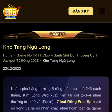
ĐĂNG KÝ
Kho Tàng Ngũ Long
Home
»
Game Nổ Hũ HitClub – Sảnh Slot Đổi Thưởng Uy Tín,
Jackpot Tỷ Đồng 2026
»
Kho Tàng Ngũ Long
23/12/2023
Khám phá bảng thưởng 5 rồng thần, cơ chế 243 cách
thắng, Kim Long Wild xuất hiện tại cột 2–3–4 nhân
thưởng tới x40 và đặc biệt:
7 loại Rồng Free Spin
với
số vòng và hệ số nhân khác nhau hoàn toàn tại game