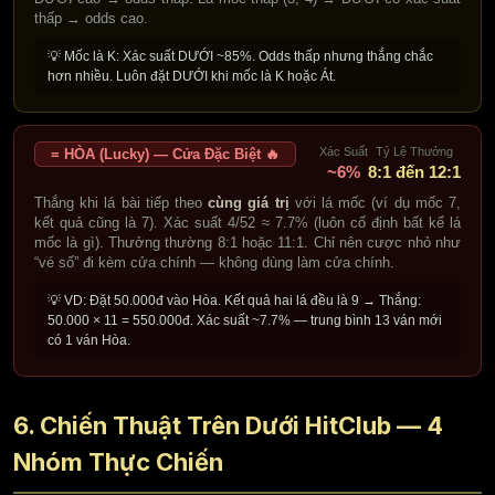
thấp → odds cao.
💡 Mốc là K: Xác suất DƯỚI ~85%. Odds thấp nhưng thắng chắc
hơn nhiều. Luôn đặt DƯỚI khi mốc là K hoặc Át.
Xác Suất
Tỷ Lệ Thưởng
= HÒA (Lucky) — Cửa Đặc Biệt 🔥
~6%
8:1 đến 12:1
Thắng khi lá bài tiếp theo
cùng giá trị
với lá mốc (ví dụ mốc 7,
kết quả cũng là 7). Xác suất 4/52 ≈ 7.7% (luôn cố định bất kể lá
mốc là gì). Thưởng thường 8:1 hoặc 11:1. Chỉ nên cược nhỏ như
“vé số” đi kèm cửa chính — không dùng làm cửa chính.
💡 VD: Đặt 50.000đ vào Hòa. Kết quả hai lá đều là 9 → Thắng:
50.000 × 11 = 550.000đ. Xác suất ~7.7% — trung bình 13 ván mới
có 1 ván Hòa.
6. Chiến Thuật Trên Dưới HitClub — 4
Nhóm Thực Chiến