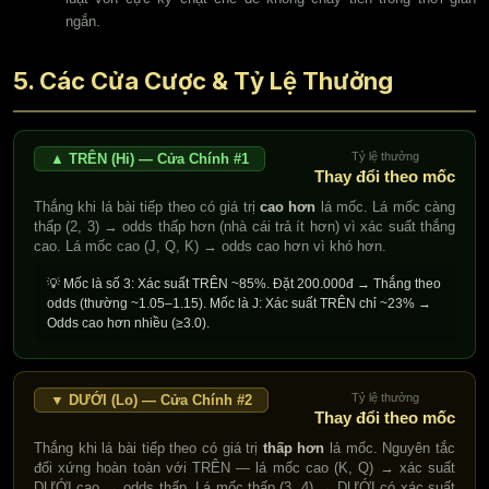
ngắn.
5. Các Cửa Cược & Tỷ Lệ Thưởng
Tỷ lệ thưởng
▲ TRÊN (Hi) — Cửa Chính #1
Thay đổi theo mốc
Thắng khi lá bài tiếp theo có giá trị
cao hơn
lá mốc. Lá mốc càng
thấp (2, 3) → odds thấp hơn (nhà cái trả ít hơn) vì xác suất thắng
cao. Lá mốc cao (J, Q, K) → odds cao hơn vì khó hơn.
💡 Mốc là số 3: Xác suất TRÊN ~85%. Đặt 200.000đ → Thắng theo
odds (thường ~1.05–1.15). Mốc là J: Xác suất TRÊN chỉ ~23% →
Odds cao hơn nhiều (≥3.0).
Tỷ lệ thưởng
▼ DƯỚI (Lo) — Cửa Chính #2
Thay đổi theo mốc
Thắng khi lá bài tiếp theo có giá trị
thấp hơn
lá mốc. Nguyên tắc
đối xứng hoàn toàn với TRÊN — lá mốc cao (K, Q) → xác suất
DƯỚI cao → odds thấp. Lá mốc thấp (3, 4) → DƯỚI có xác suất