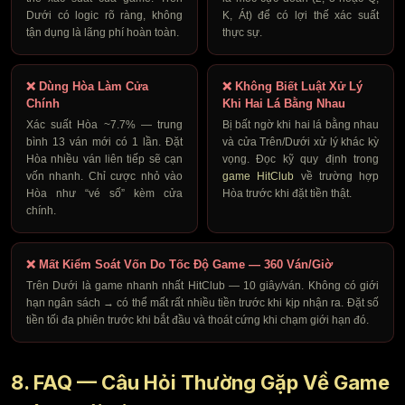
Dưới có logic rõ ràng, không
K, Át) để có lợi thế xác suất
tận dụng là lãng phí hoàn toàn.
thực sự.
❌ Dùng Hòa Làm Cửa
❌ Không Biết Luật Xử Lý
Chính
Khi Hai Lá Bằng Nhau
Xác suất Hòa ~7.7% — trung
Bị bất ngờ khi hai lá bằng nhau
bình 13 ván mới có 1 lần. Đặt
và cửa Trên/Dưới xử lý khác kỳ
Hòa nhiều ván liên tiếp sẽ cạn
vọng. Đọc kỹ quy định trong
vốn nhanh. Chỉ cược nhỏ vào
game HitClub
về trường hợp
Hòa như “vé số” kèm cửa
Hòa trước khi đặt tiền thật.
chính.
❌ Mất Kiểm Soát Vốn Do Tốc Độ Game — 360 Ván/Giờ
Trên Dưới là game nhanh nhất HitClub — 10 giây/ván. Không có giới
hạn ngân sách → có thể mất rất nhiều tiền trước khi kịp nhận ra. Đặt số
tiền tối đa phiên trước khi bắt đầu và thoát cứng khi chạm giới hạn đó.
8. FAQ — Câu Hỏi Thường Gặp Về Game