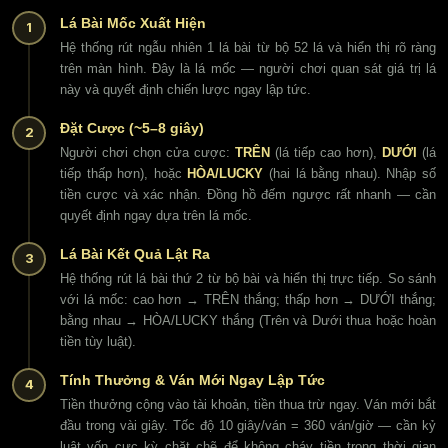
Lá Bài Mốc Xuất Hiện
1
Hệ thống rút ngẫu nhiên 1 lá bài từ bộ 52 lá và hiển thị rõ ràng
trên màn hình. Đây là lá mốc — người chơi quan sát giá trị lá
này và quyết định chiến lược ngay lập tức.
Đặt Cược (~5–8 giây)
2
Người chơi chọn cửa cược:
TRÊN
(lá tiếp cao hơn),
DƯỚI
(lá
tiếp thấp hơn), hoặc
HÒA/LUCKY
(hai lá bằng nhau). Nhập số
tiền cược và xác nhận. Đồng hồ đếm ngược rất nhanh — cần
quyết định ngay dựa trên lá mốc.
Lá Bài Kết Quả Lật Ra
3
Hệ thống rút lá bài thứ 2 từ bộ bài và hiển thị trực tiếp. So sánh
với lá mốc: cao hơn → TRÊN thắng; thấp hơn → DƯỚI thắng;
bằng nhau → HÒA/LUCKY thắng (Trên và Dưới thua hoặc hoàn
tiền tùy luật).
Tính Thưởng & Ván Mới Ngay Lập Tức
4
Tiền thưởng cộng vào tài khoản, tiền thua trừ ngay. Ván mới bắt
đầu trong vài giây. Tốc độ 10 giây/ván = 360 ván/giờ — cần kỷ
luật vốn cực kỳ chặt chẽ để không cháy tiền trong thời gian