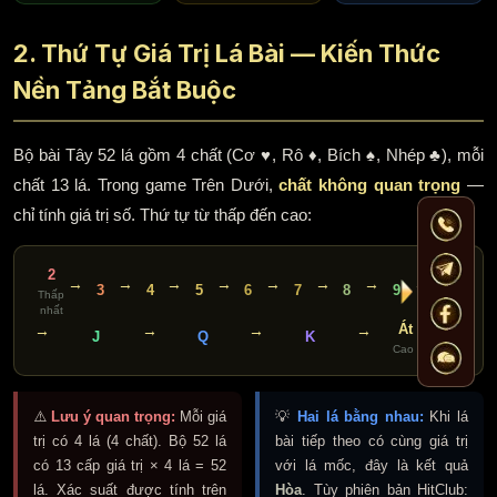
2. Thứ Tự Giá Trị Lá Bài — Kiến Thức
Nền Tảng Bắt Buộc
Bộ bài Tây 52 lá gồm 4 chất (Cơ ♥, Rô ♦, Bích ♠, Nhép ♣), mỗi
chất 13 lá. Trong game Trên Dưới,
chất không quan trọng
—
chỉ tính giá trị số. Thứ tự từ thấp đến cao:
2
→
→
→
→
→
→
→
→
3
4
5
6
7
8
9
10
Thấp
nhất
Át (A)
→
→
→
→
J
Q
K
Cao nhất
⚠️
Lưu ý quan trọng:
Mỗi giá
💡
Hai lá bằng nhau:
Khi lá
trị có 4 lá (4 chất). Bộ 52 lá
bài tiếp theo có cùng giá trị
có 13 cấp giá trị × 4 lá = 52
với lá mốc, đây là kết quả
lá. Xác suất được tính trên
Hòa
. Tùy phiên bản HitClub: