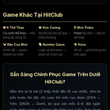
Game Khác Tại HitClub
⚽ K Thể Thao
💎 Kim Cương
🃏 Mini Poker
Cá cược thể thao
— kèo
Nhanh tay tìm đá quý —
Poker
thu nhỏ — đấu trí
bóng đá, bóng rổ
nhận thưởng
với máy
🦀 Bầu Cua Mini
🔢 Number Game
🎯 Keno
6 linh vật — game
Logic và tính toán —
Xổ số — giải thưởng lớn
nhanh vui nhộn
đoán số chính xác
mỗi ngày
Sẵn Sàng Chinh Phục Game Trên Dưới
HitClub?
Nắm thứ tự lá bài (2 thấp nhất đến Át cao nhất), nhìn lá
mốc trước khi đặt, chỉ cược khi mốc cực đoan (2/3/4 →
Trên, Q/K/Át → Dưới), bỏ qua ván mốc 6–8, đặt ngân
sách phiên cứng và không gấp thếp quá 4 lần. Trên Dưới