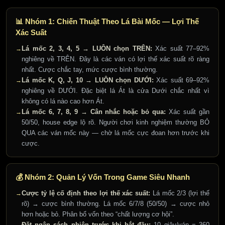
📊 Nhóm 1: Chiến Thuật Theo Lá Bài Mốc — Lợi Thế
Xác Suất
Lá mốc 2, 3, 4, 5 → LUÔN chọn TRÊN:
Xác suất 77–92%
→
nghiêng về TRÊN. Đây là các ván có lợi thế xác suất rõ ràng
nhất. Cược chắc tay, mức cược bình thường.
Lá mốc K, Q, J, 10 → LUÔN chọn DƯỚI:
Xác suất 69–92%
→
nghiêng về DƯỚI. Đặc biệt lá Át là cửa Dưới chắc nhất vì
không có lá nào cao hơn Át.
Lá mốc 6, 7, 8, 9 → Cân nhắc hoặc bỏ qua:
Xác suất gần
→
50/50, house edge lộ rõ. Người chơi kinh nghiệm thường BỎ
QUA các ván mốc này — chờ lá mốc cực đoan hơn trước khi
cược.
💰 Nhóm 2: Quản Lý Vốn Trong Game Siêu Nhanh
Cược tỷ lệ cố định theo lợi thế xác suất:
Lá mốc 2/3 (lợi thế
→
rõ) → cược bình thường. Lá mốc 6/7/8 (50/50) → cược nhỏ
hơn hoặc bỏ. Phân bổ vốn theo “chất lượng cơ hội”.
Đặt ngân sách phiên trước khi bắt đầu:
10 giây/ván = 360