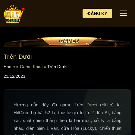
ĐĂNG KÝ
Trên Dưới
Home
»
Game Khác
»
Trên Dưới
23/12/2023
Hướng dẫn đầy đủ game Trên Dưới (Hi-Lo) tại
HitClub: bộ bài 52 lá, thứ tự giá trị từ 2 đến Át, bảng
xác suất chiến thắng theo lá bài mốc, xử lý lá bằng
nhau, diễn biến 1 ván, cửa Hòa (Lucky), chiến thuật