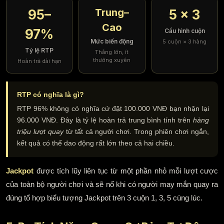
Trung–
95–
5 × 3
Cao
97%
Cấu hình cuộn
Mức biến động
5 cuộn × 3 hàng
Tỷ lệ RTP
Thắng lớn, ít
thường xuyên
Hoàn trả dài hạn
RTP có nghĩa là gì?
RTP 96% không có nghĩa cứ đặt 100.000 VNĐ bạn nhận lại
96.000 VNĐ. Đây là tỷ lệ hoàn trả trung bình tính trên
hàng
triệu lượt quay
từ tất cả người chơi. Trong phiên chơi ngắn,
kết quả có thể dao động rất lớn theo cả hai chiều.
Jackpot
được tích lũy liên tục từ một phần nhỏ mỗi lượt cược
của toàn bộ người chơi và sẽ nổ khi có người may mắn quay ra
đúng tổ hợp biểu tượng Jackpot trên 3 cuộn 1, 3, 5 cùng lúc.