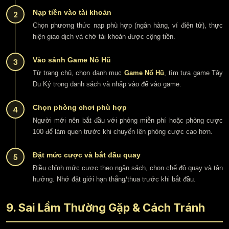
Nạp tiền vào tài khoản
2
Chọn phương thức nạp phù hợp (ngân hàng, ví điện tử), thực
hiện giao dịch và chờ tài khoản được cộng tiền.
Vào sảnh Game Nổ Hũ
3
Từ trang chủ, chọn danh mục
Game Nổ Hũ
, tìm tựa game Tây
Du Ký trong danh sách và nhấp vào để vào game.
Chọn phòng chơi phù hợp
4
Người mới nên bắt đầu với phòng miễn phí hoặc phòng cược
100 để làm quen trước khi chuyển lên phòng cược cao hơn.
Đặt mức cược và bắt đầu quay
5
Điều chỉnh mức cược theo ngân sách, chọn chế độ quay và tận
hưởng. Nhớ đặt giới hạn thắng/thua trước khi bắt đầu.
9. Sai Lầm Thường Gặp & Cách Tránh