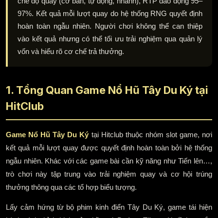
chế độ quay (cơ bản, tự động, nhanh), RTP dao động 95–
97%. Kết quả mỗi lượt quay do hệ thống RNG quyết định
hoàn toàn ngẫu nhiên. Người chơi không thể can thiệp
vào kết quả nhưng có thể tối ưu trải nghiệm qua quản lý
vốn và hiểu rõ cơ chế trả thưởng.
1. Tổng Quan Game Nổ Hũ Tây Du Ký tại
HitClub
Game Nổ Hũ Tây Du Ký
tại Hitclub thuộc nhóm slot game, nơi
kết quả mỗi lượt quay được quyết định hoàn toàn bởi hệ thống
ngẫu nhiên. Khác với các game bài cần kỹ năng như Tiến lên…,
trò chơi này tập trung vào trải nghiệm quay và cơ hội trúng
thưởng thông qua các tổ hợp biểu tượng.
Lấy cảm hứng từ bộ phim kinh điển Tây Du Ký, game tái hiện