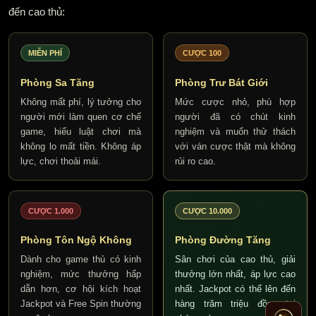
đến cao thủ:
MIỄN PHÍ
CƯỢC 100
Phòng Sa Tăng
Phòng Trư Bát Giới
Không mất phí, lý tưởng cho
Mức cược nhỏ, phù hợp
người mới làm quen cơ chế
người đã có chút kinh
game, hiểu luật chơi mà
nghiệm và muốn thử thách
không lo mất tiền. Không áp
với ván cược thật mà không
lực, chơi thoải mái.
rủi ro cao.
CƯỢC 1.000
CƯỢC 10.000
Phòng Tôn Ngộ Không
Phòng Đường Tăng
Dành cho game thủ có kinh
Sân chơi của cao thủ, giải
nghiệm, mức thưởng hấp
thưởng lớn nhất, áp lực cao
dẫn hơn, cơ hội kích hoạt
nhất. Jackpot có thể lên đến
Jackpot và Free Spin thường
hàng trăm triệu đồng tại