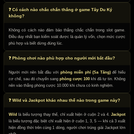
❓ Có cách nào chắc chắn thắng ở game Tây Du Ký
không?
Không có cách nào đảm bảo thắng chắc chắn trong slot game.
Điều duy nhất bạn kiểm soát được là quản lý vốn, chọn mức cược
phù hợp và biết dừng đúng lúc.
❓ Phòng chơi nào phù hợp cho người mới bắt đầu?
Người mới nên bắt đầu với
phòng miễn phí (Sa Tăng)
để hiểu
cơ chế, sau đó chuyển sang
phòng cược 100
khi đã tự tin. Không
nên vào thẳng phòng cược 10.000 khi chưa có kinh nghiệm.
❓ Wild và Jackpot khác nhau thế nào trong game này?
Wild
là biểu tượng thay thế, chỉ xuất hiện ở cuộn 2 và 4.
Jackpot
là biểu tượng đặc biệt chỉ xuất hiện ở cuộn 1, 3, 5 — khi cả 3 xuất
hiện đồng thời trên cùng 1 dòng, người chơi trúng giải Jackpot lớn