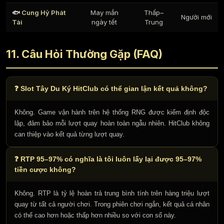
🐟
Cung Hỷ Phát
May mắn
Thấp–
Người mới
Tài
ngày tết
Trung
11. Câu Hỏi Thường Gặp (FAQ)
❓ Slot Tây Du Ký HitClub có thể gian lận kết quả không?
Không. Game vận hành trên hệ thống RNG được kiểm định độc
lập, đảm bảo mỗi lượt quay hoàn toàn ngẫu nhiên. HitClub không
can thiệp vào kết quả từng lượt quay.
❓ RTP 95–97% có nghĩa là tôi luôn lấy lại được 95–97%
tiền cược không?
Không. RTP là tỷ lệ hoàn trả trung bình tính trên hàng triệu lượt
quay từ tất cả người chơi. Trong phiên chơi ngắn, kết quả cá nhân
có thể cao hơn hoặc thấp hơn nhiều so với con số này.