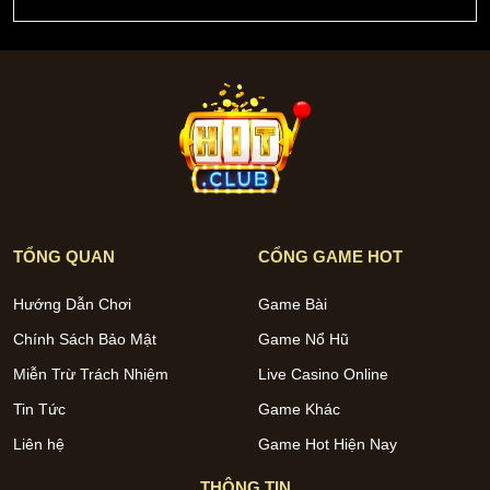
TỔNG QUAN
CỔNG GAME HOT
Hướng Dẫn Chơi
Game Bài
Chính Sách Bảo Mật
Game Nổ Hũ
Miễn Trừ Trách Nhiệm
Live Casino Online
Tin Tức
Game Khác
Liên hệ
Game Hot Hiện Nay
THÔNG TIN