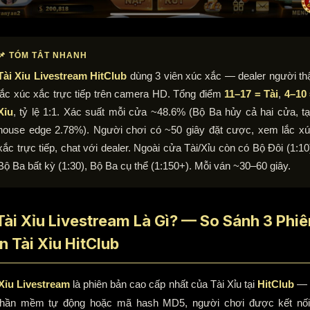
📌 TÓM TẮT NHANH
Tài Xỉu Livestream HitClub
dùng 3 viên xúc xắc — dealer người th
lắc xúc xắc trực tiếp trên camera HD. Tổng điểm
11–17 = Tài
,
4–10
Xỉu
, tỷ lệ 1:1. Xác suất mỗi cửa ~48.6% (Bộ Ba hủy cả hai cửa, t
house edge 2.78%). Người chơi có ~50 giây đặt cược, xem lắc x
xắc trực tiếp, chat với dealer. Ngoài cửa Tài/Xỉu còn có Bộ Đôi (1:10
Bộ Ba bất kỳ (1:30), Bộ Ba cụ thể (1:150+). Mỗi ván ~30–60 giây.
 Tài Xỉu Livestream Là Gì? — So Sánh 3 Phiê
n Tài Xỉu HitClub
 Xỉu Livestream
là phiên bản cao cấp nhất của Tài Xỉu tại
HitClub
— 
phần mềm tự động hoặc mã hash MD5, người chơi được kết nối