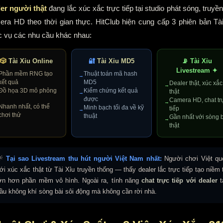
ler người thật
đang lắc xúc xắc trực tiếp tại studio phát sóng, truyề
ra HD theo thời gian thực. HitClub hiện cung cấp 3 phiên bản Tài
c vụ các nhu cầu khác nhau:
🎲
Tài Xỉu Online
🔐
Tài Xỉu MD5
📡 Tài Xỉu
Livestream ✦
Phần mềm RNG tạo
Thuật toán mã hash
→
kết quả
MD5
Dealer thật, xúc xắc
→
Đồ họa 3D mô phỏng
Kiểm chứng kết quả
thật
→
được
Camera HD, chat tr
→
Nhanh nhất, có thể
Minh bạch tối đa về kỹ
tiếp
→
chơi thử
thuật
Gần nhất với sòng 
→
thật
💡
Tại sao Livestream thu hút người Việt Nam nhất:
Người chơi Việt qu
ới xúc xắc thật từ Tài Xỉu truyền thống — thấy dealer lắc trực tiếp tạo niềm 
ớn hơn phần mềm vô hình. Ngoài ra, tính năng
chat trực tiếp với dealer
t
ầu không khí sòng bài sôi động mà không cần rời nhà.