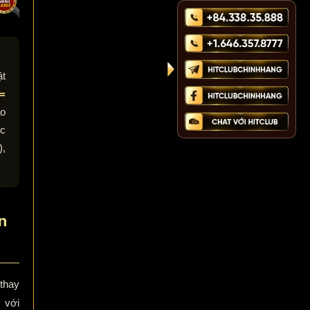
ật
 =
ạo
úc
),
n
thay
 với