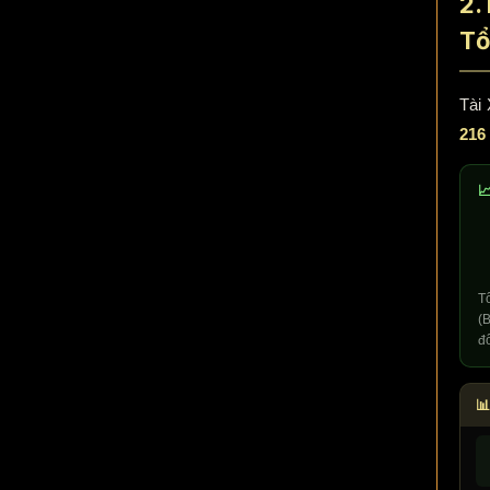
2.
Tổ
Tài
216

T
(
đ
