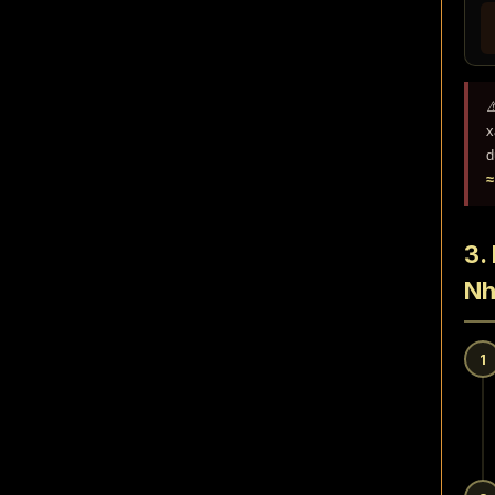
x
d
≈
3.
Nh
1