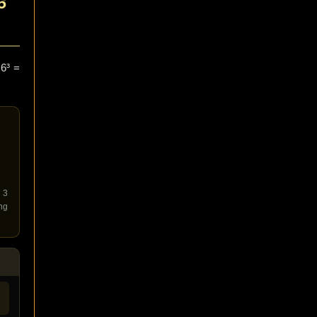
6
 6³ =
 3
ng