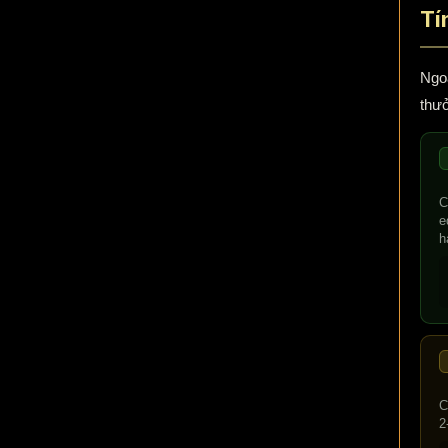
Tí
Ngo
thư
C
e
h
C
2