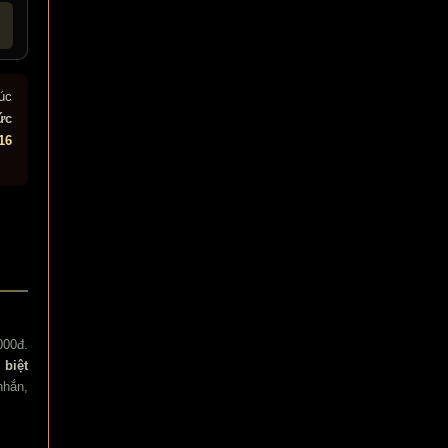
úc
ức
16
000đ.
 biệt
nhắn,